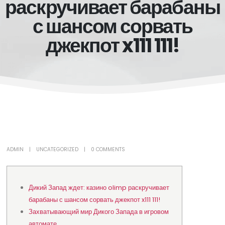
раскручивает барабаны
с шансом сорвать
джекпот x111 111!
ADMIN
UNCATEGORIZED
0 COMMENTS
Дикий Запад ждет: казино olimp раскручивает
барабаны с шансом сорвать джекпот x111 111!
Захватывающий мир Дикого Запада в игровом
автомате