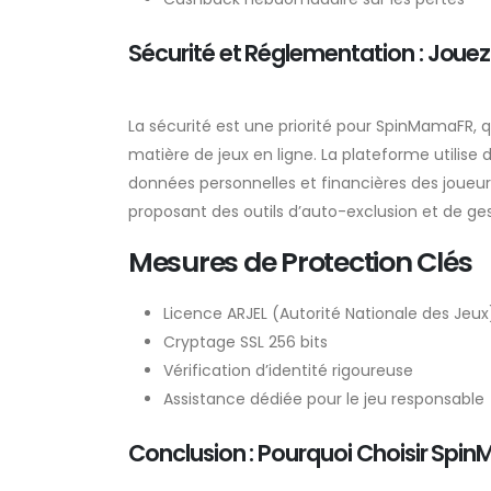
Sécurité et Réglementation : Joue
La sécurité est une priorité pour SpinMamaFR, q
matière de jeux en ligne. La plateforme utilis
données personnelles et financières des joueurs
proposant des outils d’auto-exclusion et de ges
Mesures de Protection Clés
Licence ARJEL (Autorité Nationale des Jeux
Cryptage SSL 256 bits
Vérification d’identité rigoureuse
Assistance dédiée pour le jeu responsable
Conclusion : Pourquoi Choisir Spi