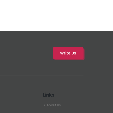
Write Us
Links
About Us