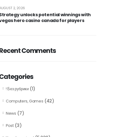
AUGUST 2, 2026
Strategy unlocks potential winnings with
vegas hero casino canada for players
Recent Comments
Categories
(1)
! Без рубрики
(42)
Computers, Games
(7)
News
(3)
Post