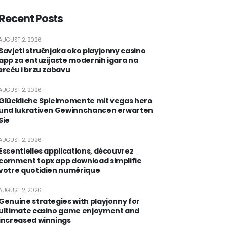
Recent Posts
AUGUST 2, 2026
Savjeti stručnjaka oko playjonny casino
app za entuzijaste modernih igara na
sreću i brzu zabavu
AUGUST 2, 2026
Glückliche Spielmomente mit vegas hero
und lukrativen Gewinnchancen erwarten
Sie
AUGUST 2, 2026
Essentielles applications, découvrez
comment topx app download simplifie
votre quotidien numérique
AUGUST 2, 2026
Genuine strategies with playjonny for
ultimate casino game enjoyment and
increased winnings