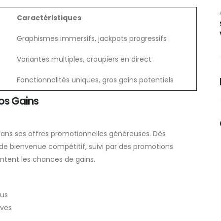
Caractéristiques
Graphismes immersifs, jackpots progressifs
Variantes multiples, croupiers en direct
Fonctionnalités uniques, gros gains potentiels
os Gains
ans ses offres promotionnelles généreuses. Dès
s de bienvenue compétitif, suivi par des promotions
entent les chances de gains.
ous
ives