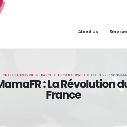
About Us
Service
ION DU JEU EN LIGNE EN FRANCE
UNCATEGORIZED
DÉCOUVREZ SPINMAMAFR
amaFR : La Révolution du
France