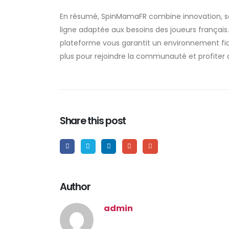
En résumé, SpinMamaFR combine innovation, sécu
ligne adaptée aux besoins des joueurs françai
plateforme vous garantit un environnement fiabl
plus pour rejoindre la communauté et profite
Share this post
Author
admin