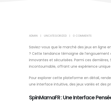
ADMIN
UNCATEGORIZED
0 COMMENTS
Saviez-vous que le marché des jeux en ligne e
? Cette tendance témoigne de l’engouement cr
innovantes et sécurisées. Parmi ces dernièr
incontournable, offrant une expérience unique
Pour explorer cette plateforme en détail, rend
une interface intuitive, des jeux variés et des 
SpinMamaFR : Une Interface Pensée