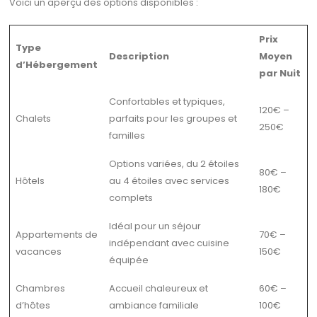
Voici un aperçu des options disponibles :
Prix
Type
Description
Moyen
d’Hébergement
par Nuit
Confortables et typiques,
120€ –
Chalets
parfaits pour les groupes et
250€
familles
Options variées, du 2 étoiles
80€ –
Hôtels
au 4 étoiles avec services
180€
complets
Idéal pour un séjour
Appartements de
70€ –
indépendant avec cuisine
vacances
150€
équipée
Chambres
Accueil chaleureux et
60€ –
d’hôtes
ambiance familiale
100€