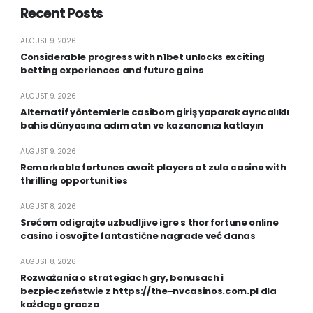
Recent Posts
AUGUST 9, 2026
Considerable progress with n1bet unlocks exciting
betting experiences and future gains
AUGUST 9, 2026
Alternatif yöntemlerle casibom giriş yaparak ayrıcalıklı
bahis dünyasına adım atın ve kazancınızı katlayın
AUGUST 9, 2026
Remarkable fortunes await players at zula casino with
thrilling opportunities
AUGUST 8, 2026
Srećom odigrajte uzbudljive igre s thor fortune online
casino i osvojite fantastične nagrade već danas
AUGUST 8, 2026
Rozważania o strategiach gry, bonusach i
bezpieczeństwie z https://the-nvcasinos.com.pl dla
każdego gracza