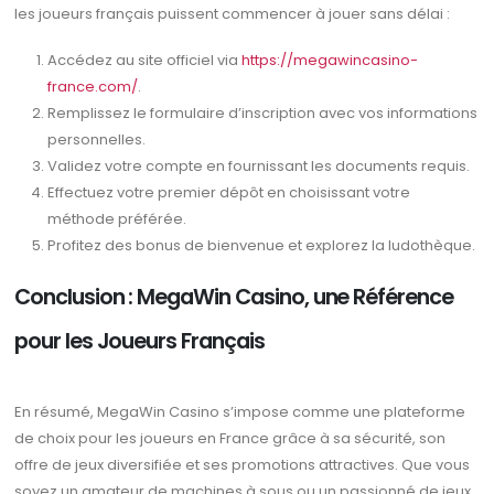
les joueurs français puissent commencer à jouer sans délai :
Accédez au site officiel via
https://megawincasino-
france.com/
.
Remplissez le formulaire d’inscription avec vos informations
personnelles.
Validez votre compte en fournissant les documents requis.
Effectuez votre premier dépôt en choisissant votre
méthode préférée.
Profitez des bonus de bienvenue et explorez la ludothèque.
Conclusion : MegaWin Casino, une Référence
pour les Joueurs Français
En résumé, MegaWin Casino s’impose comme une plateforme
de choix pour les joueurs en France grâce à sa sécurité, son
offre de jeux diversifiée et ses promotions attractives. Que vous
soyez un amateur de machines à sous ou un passionné de jeux