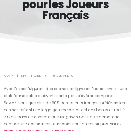
pour les Joueurs
Français
ADMIN
UNCATEGORIZED
0 COMMENTS
Avec l’essor fulgurant des casinos en ligne en France, choisir une
plateforme fiable et divertissante peut s’avérer complexe.
Saviez-vous que plus de 60% des joueurs français préfèrent les
casinos offrant une large gamme de jeux et des bonus attractifs
? C’est dans ce contexte que MegaWin Casino se démarque
comme une option incontournable. Pour en savoir plus, visitez
https://megawincasino-france.com/
.