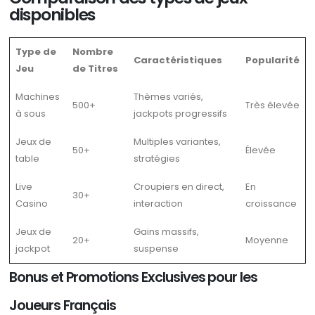
disponibles
Type de
Nombre
Caractéristiques
Popularité
Jeu
de Titres
Machines
Thèmes variés,
500+
Très élevée
à sous
jackpots progressifs
Jeux de
Multiples variantes,
50+
Élevée
table
stratégies
Live
Croupiers en direct,
En
30+
Casino
interaction
croissance
Jeux de
Gains massifs,
20+
Moyenne
jackpot
suspense
Bonus et Promotions Exclusives pour les
Joueurs Français