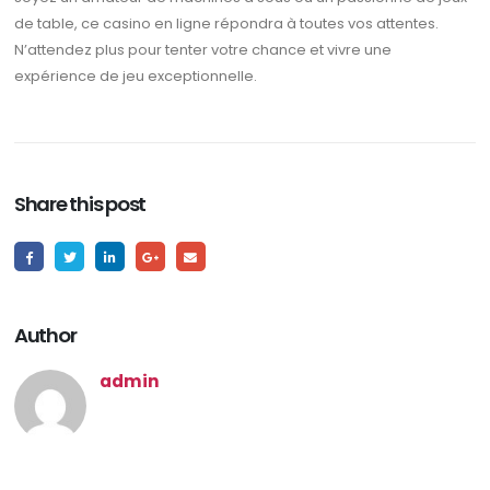
de table, ce casino en ligne répondra à toutes vos attentes.
N’attendez plus pour tenter votre chance et vivre une
expérience de jeu exceptionnelle.
Share this post
Author
admin