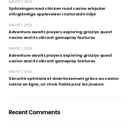
AUGUST 7, 2026
Spänningen med chicken road casino erbjuder
oförglömliga upplevelser i naturskön miljö
AUGUST 7, 2026
Adventure awaits players exploring grizzlys quest
casino and its vibrant gameplay features
AUGUST 7, 2026
Adventure awaits players exploring grizzlys quest
casino and its vibrant gameplay features
AUGUST 7, 2026
Sécurité optimale et divertissement grâce au casino
suisse en ligne, un choix fiable pour les joueurs
Recent Comments