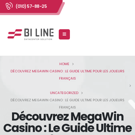
(010) 57-88-25
HOME
DÉCOUVREZ MEGAWIN CASINO : LE GUIDE ULTIME POUR LES JOUEURS
FRANÇAIS
UNCATEGORIZED
DÉCOUVREZ MEGAWIN CASINO : LE GUIDE ULTIME POUR LES JOUEURS
FRANÇAIS
Découvrez MegaWin
Casino : Le Guide Ultime