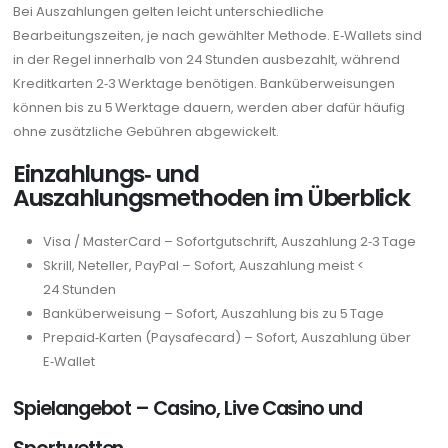
Bei Auszahlungen gelten leicht unterschiedliche
Bearbeitungszeiten, je nach gewählter Methode. E‑Wallets sind
in der Regel innerhalb von 24 Stunden ausbezahlt, während
Kreditkarten 2‑3 Werktage benötigen. Banküberweisungen
können bis zu 5 Werktage dauern, werden aber dafür häufig
ohne zusätzliche Gebühren abgewickelt.
Einzahlungs‑ und
Auszahlungsmethoden im Überblick
Visa / MasterCard – Sofortgutschrift, Auszahlung 2‑3 Tage
Skrill, Neteller, PayPal – Sofort, Auszahlung meist <
24 Stunden
Banküberweisung – Sofort, Auszahlung bis zu 5 Tage
Prepaid‑Karten (Paysafecard) – Sofort, Auszahlung über
E‑Wallet
Spielangebot – Casino, Live Casino und