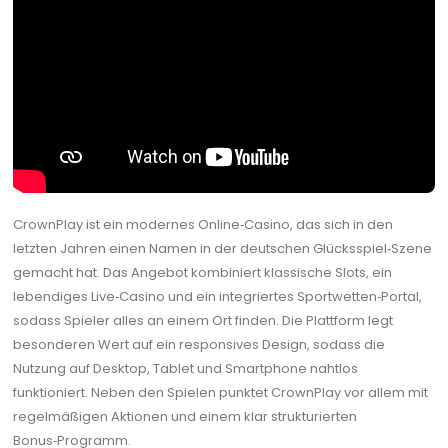
CrownPlay ist ein modernes Online‑Casino, das sich in den
letzten Jahren einen Namen in der deutschen Glücksspiel‑Szene
gemacht hat. Das Angebot kombiniert klassische Slots, ein
lebendiges Live‑Casino und ein integriertes Sportwetten‑Portal,
sodass Spieler alles an einem Ort finden. Die Plattform legt
besonderen Wert auf ein responsives Design, sodass die
Nutzung auf Desktop, Tablet und Smartphone nahtlos
funktioniert. Neben den Spielen punktet CrownPlay vor allem mit
regelmäßigen Aktionen und einem klar strukturierten
Bonus‑Programm.