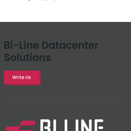
Bi-Line Datacenter
Solutions
Write Us