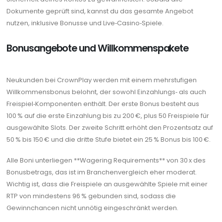
Dokumente geprüft sind, kannst du das gesamte Angebot
nutzen, inklusive Bonusse und Live‑Casino‑Spiele.
Bonusangebote und Willkommenspakete
Neukunden bei CrownPlay werden mit einem mehrstufigen
Willkommensbonus belohnt, der sowohl Einzahlungs‑ als auch
Freispiel‑Komponenten enthält. Der erste Bonus besteht aus
100 % auf die erste Einzahlung bis zu 200 €, plus 50 Freispiele für
ausgewählte Slots. Der zweite Schritt erhöht den Prozentsatz auf
50 % bis 150 € und die dritte Stufe bietet ein 25 % Bonus bis 100 €.
Alle Boni unterliegen **Wagering Requirements** von 30 x des
Bonusbetrags, das ist im Branchenvergleich eher moderat.
Wichtig ist, dass die Freispiele an ausgewählte Spiele mit einer
RTP von mindestens 96 % gebunden sind, sodass die
Gewinnchancen nicht unnötig eingeschränkt werden.