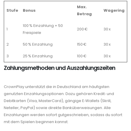
Max.
Stufe
Bonus
Wagering
Betrag
100 % Einzahlung + 50
1
200 €
30 x
Freispiele
2
50 % Einzahlung
150 €
30 x
3
25 % Einzahlung
100 €
30 x
Zahlungsmethoden und Auszahlungszeiten
CrownPlay unterstützt die in Deutschland am häufigsten
genutzten Einzahlungsoptionen. Dazu gehören Kredit‑ und
Debitkarten (Visa, MasterCard), gängige E‑Wallets (Skrill,
Neteller, PayPal) sowie direkte Banküberweisungen. Alle
Einzahlungen werden sofort gutgeschrieben, sodass du sofort
mit dem Spielen beginnen kannst.