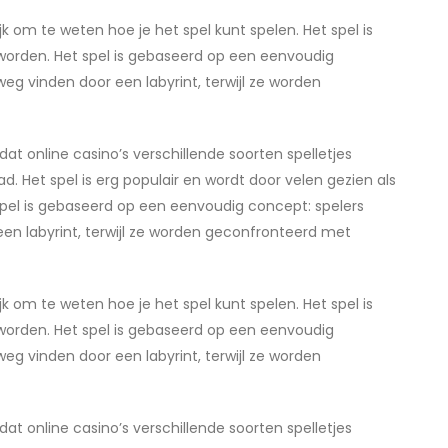
ijk om te weten hoe je het spel kunt spelen. Het spel is
worden. Het spel is gebaseerd op een eenvoudig
eg vinden door een labyrint, terwijl ze worden
at online casino’s verschillende soorten spelletjes
. Het spel is erg populair en wordt door velen gezien als
spel is gebaseerd op een eenvoudig concept: spelers
en labyrint, terwijl ze worden geconfronteerd met
ijk om te weten hoe je het spel kunt spelen. Het spel is
worden. Het spel is gebaseerd op een eenvoudig
eg vinden door een labyrint, terwijl ze worden
at online casino’s verschillende soorten spelletjes