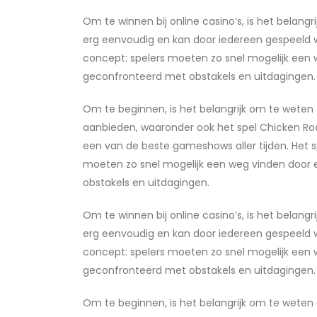
Om te winnen bij online casino’s, is het belangr
erg eenvoudig en kan door iedereen gespeeld 
concept: spelers moeten zo snel mogelijk een w
geconfronteerd met obstakels en uitdagingen.
Om te beginnen, is het belangrijk om te weten d
aanbieden, waaronder ook het spel Chicken Road
een van de beste gameshows aller tijden. Het 
moeten zo snel mogelijk een weg vinden door e
obstakels en uitdagingen.
Om te winnen bij online casino’s, is het belangr
erg eenvoudig en kan door iedereen gespeeld 
concept: spelers moeten zo snel mogelijk een w
geconfronteerd met obstakels en uitdagingen.
Om te beginnen, is het belangrijk om te weten d