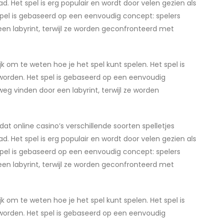
. Het spel is erg populair en wordt door velen gezien als
spel is gebaseerd op een eenvoudig concept: spelers
en labyrint, terwijl ze worden geconfronteerd met
ijk om te weten hoe je het spel kunt spelen. Het spel is
worden. Het spel is gebaseerd op een eenvoudig
eg vinden door een labyrint, terwijl ze worden
at online casino’s verschillende soorten spelletjes
. Het spel is erg populair en wordt door velen gezien als
spel is gebaseerd op een eenvoudig concept: spelers
en labyrint, terwijl ze worden geconfronteerd met
ijk om te weten hoe je het spel kunt spelen. Het spel is
worden. Het spel is gebaseerd op een eenvoudig