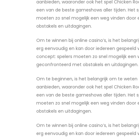
aanbieden, waaronder ook het spel Chicken Road
een van de beste gameshows aller tijden. Het 
moeten zo snel mogelijk een weg vinden door e
obstakels en uitdagingen.
Om te winnen bij online casino’s, is het belangr
erg eenvoudig en kan door iedereen gespeeld 
concept: spelers moeten zo snel mogelijk een w
geconfronteerd met obstakels en uitdagingen.
Om te beginnen, is het belangrijk om te weten d
aanbieden, waaronder ook het spel Chicken Road
een van de beste gameshows aller tijden. Het 
moeten zo snel mogelijk een weg vinden door e
obstakels en uitdagingen.
Om te winnen bij online casino’s, is het belangr
erg eenvoudig en kan door iedereen gespeeld 