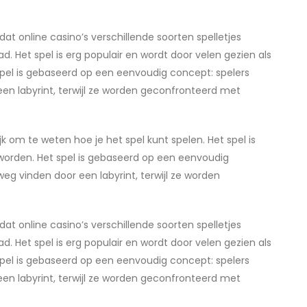
at online casino’s verschillende soorten spelletjes
. Het spel is erg populair en wordt door velen gezien als
spel is gebaseerd op een eenvoudig concept: spelers
en labyrint, terwijl ze worden geconfronteerd met
ijk om te weten hoe je het spel kunt spelen. Het spel is
worden. Het spel is gebaseerd op een eenvoudig
eg vinden door een labyrint, terwijl ze worden
at online casino’s verschillende soorten spelletjes
. Het spel is erg populair en wordt door velen gezien als
spel is gebaseerd op een eenvoudig concept: spelers
en labyrint, terwijl ze worden geconfronteerd met