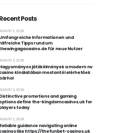
Recent Posts
AUGUST 2, 2026
Umfangreiche Informationen und
hilfreiche Tipps rund um
thewingagacasino.de für neue Nutzer
AUGUST 2, 2026
Hagyományos játékélmények a modern nv
casino kínálatában mostantól elérhetőek
bárhol
AUGUST 2, 2026
Distinctive promotions and gaming
options define the-kingdomcasinos.uk for
players today
AUGUST 2, 2026
Reliable guidance navigating online
casinos like https://thefunbet-casinos.uk