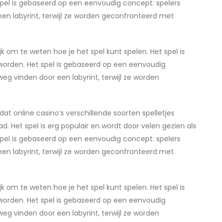
spel is gebaseerd op een eenvoudig concept: spelers
en labyrint, terwijl ze worden geconfronteerd met
ijk om te weten hoe je het spel kunt spelen. Het spel is
worden. Het spel is gebaseerd op een eenvoudig
eg vinden door een labyrint, terwijl ze worden
at online casino’s verschillende soorten spelletjes
. Het spel is erg populair en wordt door velen gezien als
spel is gebaseerd op een eenvoudig concept: spelers
en labyrint, terwijl ze worden geconfronteerd met
ijk om te weten hoe je het spel kunt spelen. Het spel is
worden. Het spel is gebaseerd op een eenvoudig
eg vinden door een labyrint, terwijl ze worden