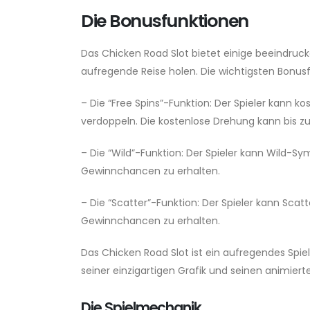
Die Bonusfunktionen
Das Chicken Road Slot bietet einige beeindruck
aufregende Reise holen. Die wichtigsten Bonusf
– Die “Free Spins”-Funktion: Der Spieler kann 
verdoppeln. Die kostenlose Drehung kann bis 
– Die “Wild”-Funktion: Der Spieler kann Wild-S
Gewinnchancen zu erhalten.
– Die “Scatter”-Funktion: Der Spieler kann Sca
Gewinnchancen zu erhalten.
Das Chicken Road Slot ist ein aufregendes Spiel,
seiner einzigartigen Grafik und seinen animierte
Die Spielmechanik