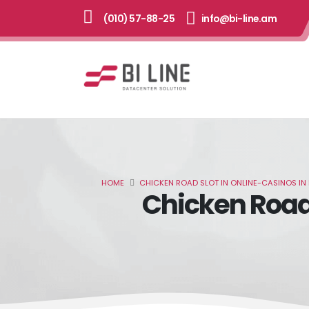
(010) 57-88-25
info@bi-line.am
HOME
CHICKEN ROAD SLOT IN ONLINE-CASINOS IN
Chicken Road