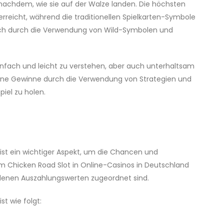
nachdem, wie sie auf der Walze landen. Die höchsten
rreicht, während die traditionellen Spielkarten-Symbole
auch durch die Verwendung von Wild-Symbolen und
einfach und leicht zu verstehen, aber auch unterhaltsam
seine Gewinne durch die Verwendung von Strategien und
iel zu holen.
ist ein wichtiger Aspekt, um die Chancen und
Im Chicken Road Slot in Online-Casinos in Deutschland
iedenen Auszahlungswerten zugeordnet sind.
st wie folgt: