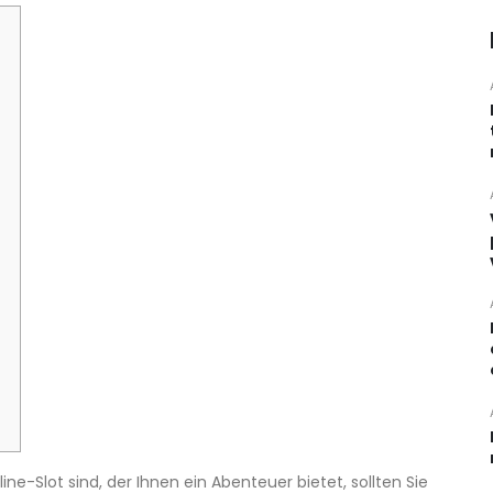
-Slot sind, der Ihnen ein Abenteuer bietet, sollten Sie