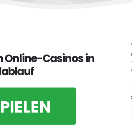
n Online-Casinos in
lablauf
PIELEN