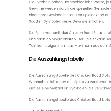
Die Symbole haben unterschiedliche Werte, je 
Gewinne werden durch die speziellen Symbole e
niedrigere Gewinne bieten. Der Spieler kann 
Scatter-Symbolen seine Gewinne erhöhen.
Die Spielmechanik des Chicken Road Slots ist 
und reich an Möglichkeiten. Der Spieler kann 
Taktiken steigern, um das Maximum aus dem Sp
Die Auszahlungstabelle
Die Auszahlungstabelle des Chicken Road Slots 
Wahrscheinlichkeiten des Spiels zu verstehen. 
gibt es eine Vielzahl an Symbolen, die versch
Die Auszahlungstabelle des Chicken Road Slots i