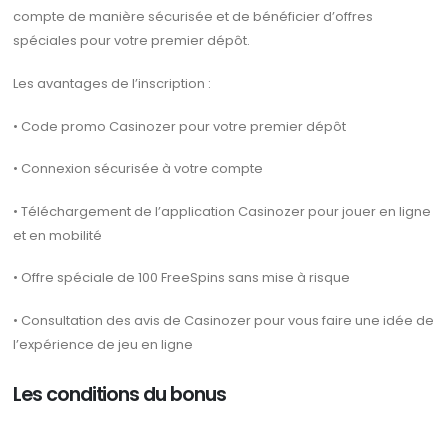
compte de manière sécurisée et de bénéficier d’offres
spéciales pour votre premier dépôt.
Les avantages de l’inscription :
• Code promo Casinozer pour votre premier dépôt
• Connexion sécurisée à votre compte
• Téléchargement de l’application Casinozer pour jouer en ligne
et en mobilité
• Offre spéciale de 100 FreeSpins sans mise à risque
• Consultation des avis de Casinozer pour vous faire une idée de
l’expérience de jeu en ligne
Les conditions du bonus