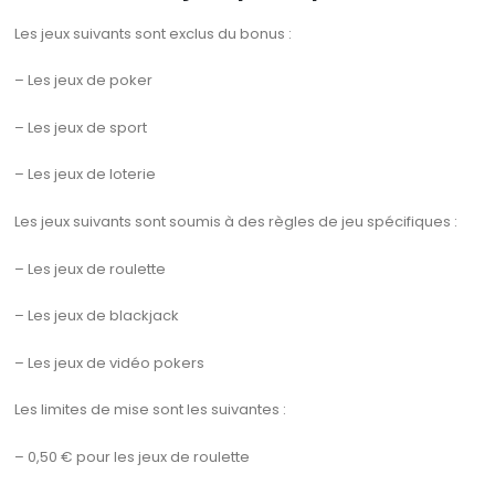
Les jeux suivants sont exclus du bonus :
– Les jeux de poker
– Les jeux de sport
– Les jeux de loterie
Les jeux suivants sont soumis à des règles de jeu spécifiques :
– Les jeux de roulette
– Les jeux de blackjack
– Les jeux de vidéo pokers
Les limites de mise sont les suivantes :
– 0,50 € pour les jeux de roulette