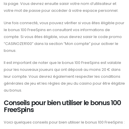
la page. Vous devrez ensuite saisir votre nom d’utilisateur et
votre mot de passe pour accéder à votre espace personnel.
Une fois connecté, vous pouvez vérifier si vous êtes éligible pour
le bonus 100 FreeSpins en consultant vos informations de
compte. Si vous êtes éligible, vous devrez saisir le code promo
“CASINOZER100” dans la section “Mon compte” pour activer le
bonus.
Il est important de noter que le bonus 100 FreeSpins est valable
pour les nouveaux joueurs qui ont déposé au moins 20 € dans
leur compte. Vous devrez également respecter les conditions
générales de jeu et les règles de jeu du casino pour être éligible
au bonus.
Conseils pour bien utiliser le bonus 100
FreeSpins
Voici quelques conseils pour bien utiliser le bonus 100 FreeSpins :