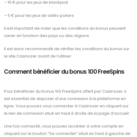
– 10 € pour les jeux de blackjack
– 5 € pour les jeux de vidéo pokers
Il est important de noter que les conditions du bonus peuvent
varier en fonction des pays ou des régions.
Il est donc recommandé de vérifier les conditions du bonus sur
le site Casinozer avant de l’utiliser.
Comment bénéficier du bonus 100 FreeSpins
Pour bénéficier du bonus 100 FreeSpins offert par Casinozer, il
est essentiel de disposer d’une connexion à la plateforme en
ligne. Vous pouvez vous connecter à Casinozer en cliquant sur
le lien de connexion situé en haut à droite de la page d’accueil.
Une fois connecté, vous pouvez accéder à votre compte en
cliquant sur le bouton “Se connecter” situé en haut à gauche de