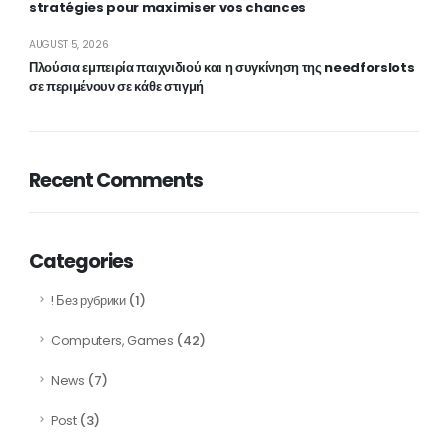
stratégies pour maximiser vos chances
AUGUST 5, 2026
Πλούσια εμπειρία παιχνιδιού και η συγκίνηση της needforslots
σε περιμένουν σε κάθε στιγμή
Recent Comments
Categories
(1)
! Без рубрики
(42)
Computers, Games
(7)
News
(3)
Post