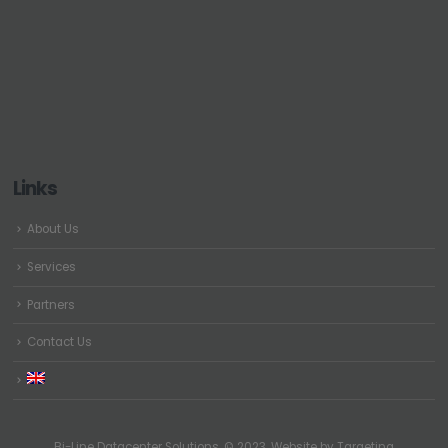
Links
About Us
Services
Partners
Contact Us
Bi-Line Datacenter Solutions. © 2023. Website by
Targeting