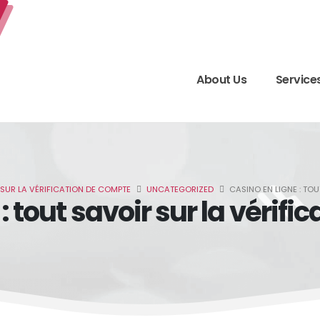
About Us
Service
 SUR LA VÉRIFICATION DE COMPTE
UNCATEGORIZED
CASINO EN LIGNE : TO
: tout savoir sur la vérif