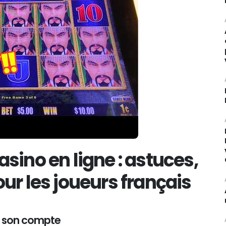
sino en ligne : astuces,
ur les joueurs français
er son compte