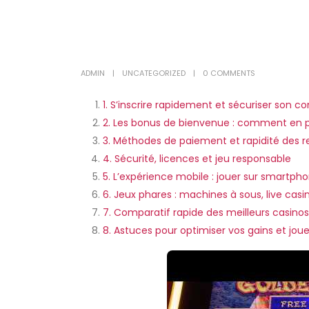
ADMIN
UNCATEGORIZED
0 COMMENTS
1. S’inscrire rapidement et sécuriser son 
2. Les bonus de bienvenue : comment en pr
3. Méthodes de paiement et rapidité des re
4. Sécurité, licences et jeu responsable
5. L’expérience mobile : jouer sur smartph
6. Jeux phares : machines à sous, live casin
7. Comparatif rapide des meilleurs casinos
8. Astuces pour optimiser vos gains et jou