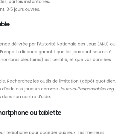
ides, parfois instantanés.
nt, 3‑5 jours ouvrés.
able
ence délivrée par l’Autorité Nationale des Jeux (ANJ) ou
rope. La licence garantit que les jeux sont soumis à
 nombres aléatoires) est certifié, et que vos données
e. Recherchez les outils de limitation (dépôt quotidien,
ions d’aide aux joueurs comme
Joueurs‑Responsables.org
.
 dans son centre d’aide.
smartphone ou tablette
 leur téléphone pour accéder aux jeux. Les meilleurs