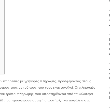
υν υπηρεσίες με γρήγορες πληρωμές, προσφέροντας στους
σμούς τους με τρόπους που τους είναι ευνοϊκοί. Οι πληρωμές
είναι τρόποι πληρωμής που υποστηρίζονται από τα καλύτερα
ino που προσφέρουν συνεχή υποστήριξη και ασφάλεια στις