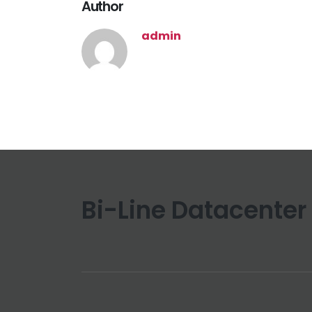
Author
admin
Bi-Line Datacenter