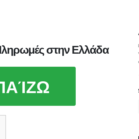
 Πληρωμές στην Ελλάδα
ΠΑΊΖΩ