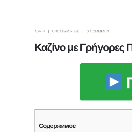
ADMIN
UNCATEGORIZED
0 COMMENTS
Καζίνο με Γρήγορες
Содержимое