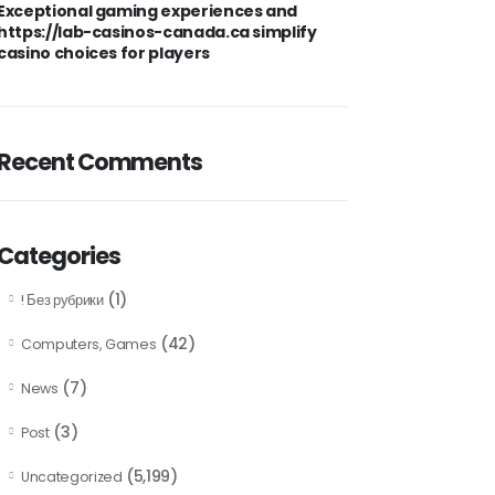
Exceptional gaming experiences and
https://lab-casinos-canada.ca simplify
casino choices for players
Recent Comments
Categories
(1)
! Без рубрики
(42)
Computers, Games
(7)
News
(3)
Post
(5,199)
Uncategorized