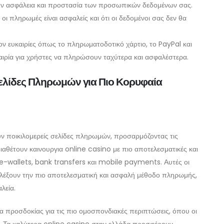
 ασφάλεια και προστασία των προσωπικών δεδομένων σας.
ι πληρωμές είναι ασφαλείς και ότι οι δεδομένοι σας δεν θα
 ευκαιρίες όπως το πληρωματοδοτικό χάρτιο, το PayPal και
υκαιρία για χρήστες να πληρώσουν ταχύτερα και ασφαλέστερα.
Σελίδες Πληρωμών για Πιο Κορυφαία
ν ποικιλομερείς σελίδες πληρωμών, προσαρμόζοντας τις
ιαθέτουν καινουργια online casino με πιο αποτελεσματικές και
e-wallets, bank transfers και mobile payments. Αυτές οι
πιλέξουν την πιο αποτελεσματική και ασφαλή μέθοδο πληρωμής,
λεία.
ρα προσδοκίας για τις πιο ομοσπονδιακές περιπτώσεις, όπου οι