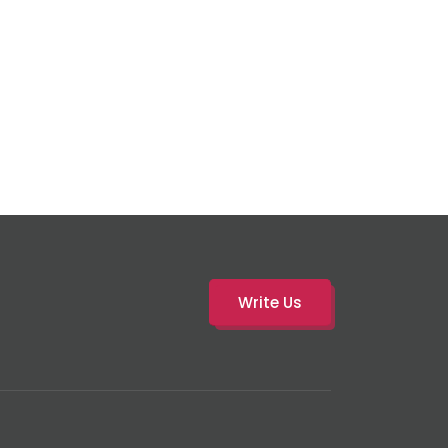
Write Us