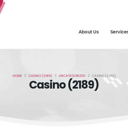
About Us
Service
HOME
CASINO (2189)
UNCATEGORIZED
CASINO (2189)
Casino (2189)