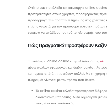
Online casino ελλαδα και καινουργια online casino
προτεραιότητες στους χρήστες, προσφέροντας τεχνι
προσαρμογή των τρόπων πληρωμής στις χρειώνες κά
επίσης γνωστά για την προσφορά πλεονεκτημάτων 
ευκαιρία να επιλέξουν τον τρόπο πληρωμής που τους 
Πώς Πραγματικά Προσφέρουν Καζίν
Τα καλύτερα online casino στην ελλάδα, όπως
ολα 
μέσω πολλών εφαρμογών και διαδικτυακών πλατφόρμ
και ταχείες από ό,τι πιστεύουν πολλοί. Με τη χρήση 
πληρωμές γίνονται με τον τρόπο που θέλετε.
Τα online casino ελλαδα προσφέρουν διάφορε
διαδικτυακές υπηρεσίες. Αυτό δημιουργεί μια 
τους είναι πιο αποδοτικός.