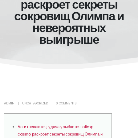
раскроет секреты
сокровищ Олимпа и
невероятных
выигрыше
ADMIN
UNCATEGORIZED
0 COMMENTS
Боги гневаются, удача улыбается: olimp
casino раскроет секреты сокровищ Олимпа и