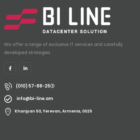
We offer a range of exclusive IT services and carefully
developed strategies
(010) 57-88-25
info@bi-line.am
Khanjyan 50, Yerevan, Armenia, 0025