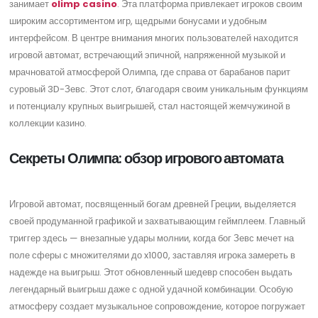
занимает
olimp casino
. Эта платформа привлекает игроков своим
широким ассортиментом игр, щедрыми бонусами и удобным
интерфейсом. В центре внимания многих пользователей находится
игровой автомат, встречающий эпичной, напряженной музыкой и
мрачноватой атмосферой Олимпа, где справа от барабанов парит
суровый 3D-Зевс. Этот слот, благодаря своим уникальным функциям
и потенциалу крупных выигрышей, стал настоящей жемчужиной в
коллекции казино.
Секреты Олимпа: обзор игрового автомата
Игровой автомат, посвященный богам древней Греции, выделяется
своей продуманной графикой и захватывающим геймплеем. Главный
триггер здесь — внезапные удары молнии, когда бог Зевс мечет на
поле сферы с множителями до x1000, заставляя игрока замереть в
надежде на выигрыш. Этот обновленный шедевр способен выдать
легендарный выигрыш даже с одной удачной комбинации. Особую
атмосферу создает музыкальное сопровождение, которое погружает