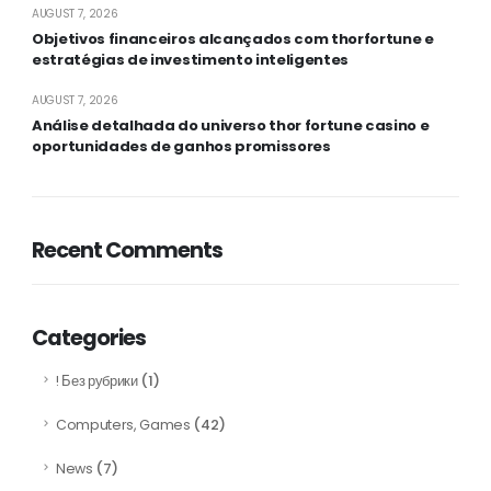
AUGUST 7, 2026
Objetivos financeiros alcançados com thorfortune e
estratégias de investimento inteligentes
AUGUST 7, 2026
Análise detalhada do universo thor fortune casino e
oportunidades de ganhos promissores
Recent Comments
Categories
(1)
! Без рубрики
(42)
Computers, Games
(7)
News