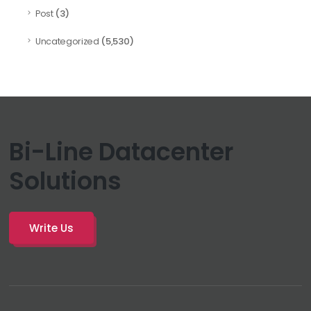
(3)
Post
(5,530)
Uncategorized
Bi-Line Datacenter
Solutions
Write Us