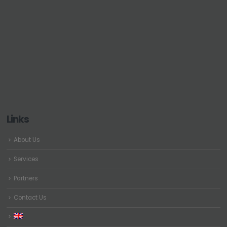
Links
About Us
Services
Partners
Contact Us