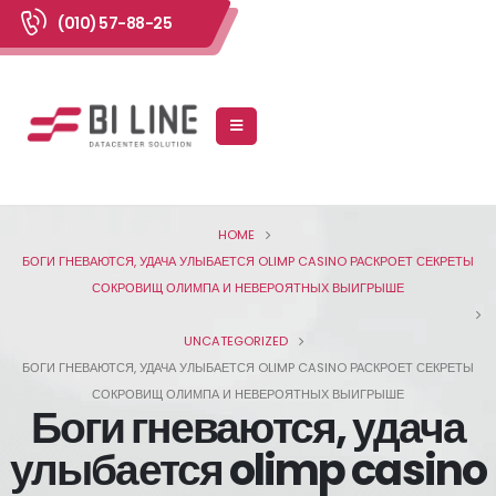
(010) 57-88-25
HOME
БОГИ ГНЕВАЮТСЯ, УДАЧА УЛЫБАЕТСЯ OLIMP CASINO РАСКРОЕТ СЕКРЕТЫ
СОКРОВИЩ ОЛИМПА И НЕВЕРОЯТНЫХ ВЫИГРЫШЕ
UNCATEGORIZED
БОГИ ГНЕВАЮТСЯ, УДАЧА УЛЫБАЕТСЯ OLIMP CASINO РАСКРОЕТ СЕКРЕТЫ
СОКРОВИЩ ОЛИМПА И НЕВЕРОЯТНЫХ ВЫИГРЫШЕ
Боги гневаются, удача
улыбается olimp casino