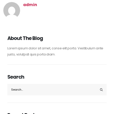
admin
About The Blog
Lorem ipsum dolor sit amet, conse elit porta. Vestibulum ante
justo, volutpat quis porta diam.
Search