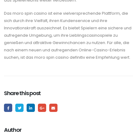
das Spielerlebnis weiter verbessern.
Das moro spin casino ist eine vielversprechende Plattform, die
sich durch ihre Vielfalt, ihren Kundenservice und ihre
Innovationskraft auszeichnet. Es bietet Spielern eine sichere und
aufregende Umgebung, um ihre Lieblingscasinospiele zu
genießen und attraktive Gewinnchancen zu nutzen. Für alle, die
nach einem neuen und aufregenden Online-Casino-Erlebnis
suchen, ist das moro spin casino definitiv eine Empfehlung wert.
Share this post
Author