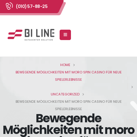
(010) 57-88-25
HOME
BEWEGENDE MÖGLICHKEITEN MIT MORO SPIN CASINO FÜR NEUE
SPIELERLEBNISSE
UNCATEGORIZED
BEWEGENDE MÖGLICHKEITEN MIT MORO SPIN CASINO FÜR NEUE
SPIELERLEBNISSE
Bewegende
Möglichkeiten mit moro