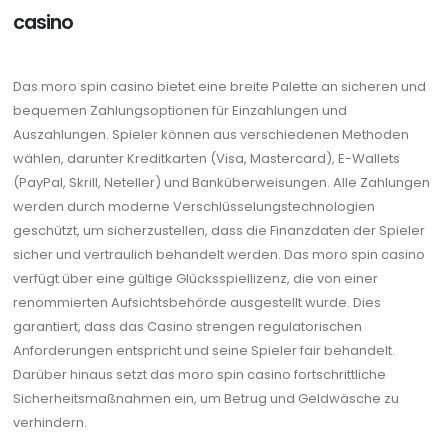
casino
Das moro spin casino bietet eine breite Palette an sicheren und
bequemen Zahlungsoptionen für Einzahlungen und
Auszahlungen. Spieler können aus verschiedenen Methoden
wählen, darunter Kreditkarten (Visa, Mastercard), E-Wallets
(PayPal, Skrill, Neteller) und Banküberweisungen. Alle Zahlungen
werden durch moderne Verschlüsselungstechnologien
geschützt, um sicherzustellen, dass die Finanzdaten der Spieler
sicher und vertraulich behandelt werden. Das moro spin casino
verfügt über eine gültige Glücksspiellizenz, die von einer
renommierten Aufsichtsbehörde ausgestellt wurde. Dies
garantiert, dass das Casino strengen regulatorischen
Anforderungen entspricht und seine Spieler fair behandelt.
Darüber hinaus setzt das moro spin casino fortschrittliche
Sicherheitsmaßnahmen ein, um Betrug und Geldwäsche zu
verhindern.