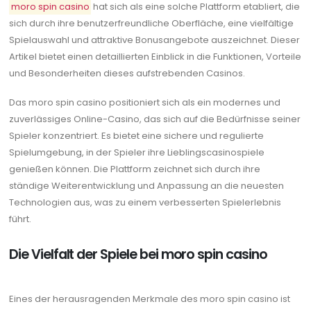
moro spin casino
hat sich als eine solche Plattform etabliert, die
sich durch ihre benutzerfreundliche Oberfläche, eine vielfältige
Spielauswahl und attraktive Bonusangebote auszeichnet. Dieser
Artikel bietet einen detaillierten Einblick in die Funktionen, Vorteile
und Besonderheiten dieses aufstrebenden Casinos.
Das moro spin casino positioniert sich als ein modernes und
zuverlässiges Online-Casino, das sich auf die Bedürfnisse seiner
Spieler konzentriert. Es bietet eine sichere und regulierte
Spielumgebung, in der Spieler ihre Lieblingscasinospiele
genießen können. Die Plattform zeichnet sich durch ihre
ständige Weiterentwicklung und Anpassung an die neuesten
Technologien aus, was zu einem verbesserten Spielerlebnis
führt.
Die Vielfalt der Spiele bei moro spin casino
Eines der herausragenden Merkmale des moro spin casino ist