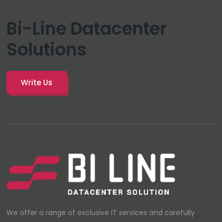
Bi-Line Datacenter
Solutions
Write Us
We offer a range of exclusive IT services and carefully