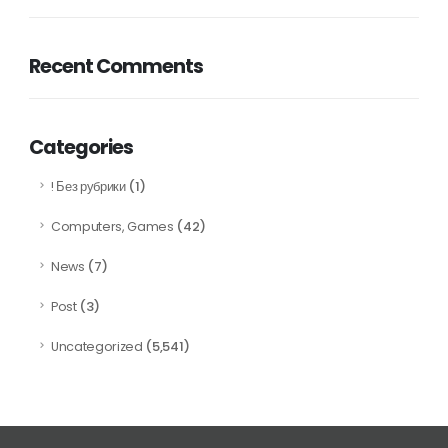
Recent Comments
Categories
(1)
! Без рубрики
(42)
Computers, Games
(7)
News
(3)
Post
(5,541)
Uncategorized