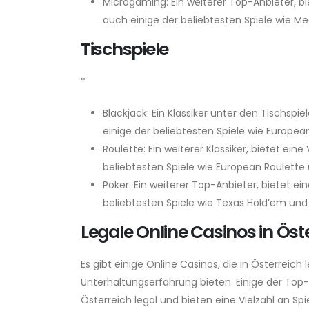
Microgaming: Ein weiterer Top-Anbieter, b
auch einige der beliebtesten Spiele wie
Tischspiele
*
Blackjack: Ein Klassiker unter den Tischspie
einige der beliebtesten Spiele wie Europea
Roulette: Ein weiterer Klassiker, bietet ein
beliebtesten Spiele wie European Roulette
Poker: Ein weiterer Top-Anbieter, bietet ei
beliebtesten Spiele wie Texas Hold’em un
Legale Online Casinos in Öst
Es gibt einige Online Casinos, die in Österreich 
Unterhaltungserfahrung bieten. Einige der Top-
Österreich legal und bieten eine Vielzahl an S