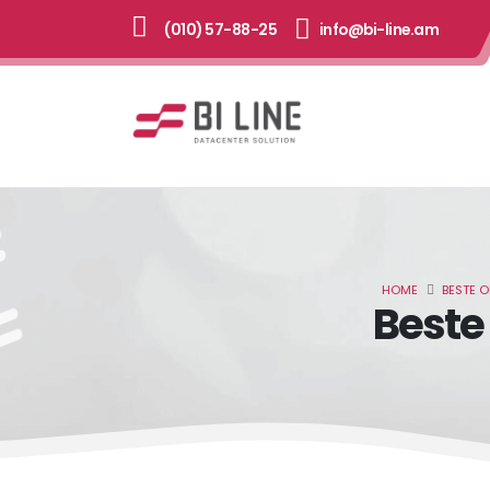
(010) 57-88-25
info@bi-line.am
HOME
BESTE O
Beste 