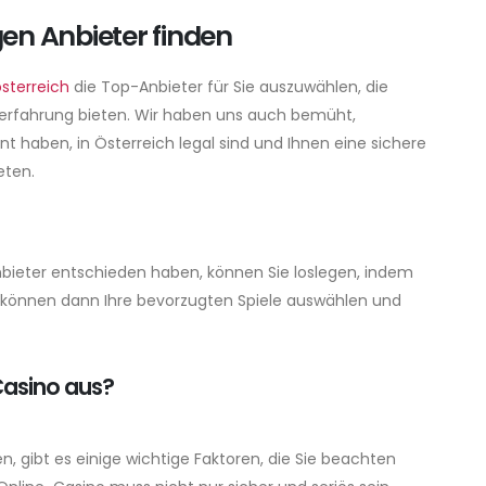
gen Anbieter finden
österreich
die Top-Anbieter für Sie auszuwählen, die
serfahrung bieten. Wir haben uns auch bemüht,
nnt haben, in Österreich legal sind und Ihnen eine sichere
eten.
bieter entschieden haben, können Sie loslegen, indem
Sie können dann Ihre bevorzugten Spiele auswählen und
Casino aus?
, gibt es einige wichtige Faktoren, die Sie beachten