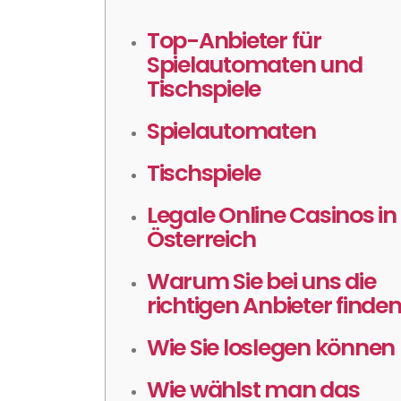
Top-Anbieter für
Spielautomaten und
Tischspiele
Spielautomaten
Tischspiele
Legale Online Casinos in
Österreich
Warum Sie bei uns die
richtigen Anbieter finde
Wie Sie loslegen können
Wie wählst man das