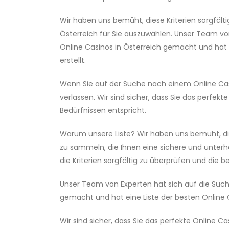
Wir haben uns bemüht, diese Kriterien sorgfält
Österreich für Sie auszuwählen. Unser Team vo
Online Casinos in Österreich gemacht und hat e
erstellt.
Wenn Sie auf der Suche nach einem Online Casin
verlassen. Wir sind sicher, dass Sie das perfekt
Bedürfnissen entspricht.
Warum unsere Liste? Wir haben uns bemüht, die
zu sammeln, die Ihnen eine sichere und unterh
die Kriterien sorgfältig zu überprüfen und die 
Unser Team von Experten hat sich auf die Such
gemacht und hat eine Liste der besten Online Ca
Wir sind sicher, dass Sie das perfekte Online C