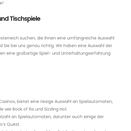
e!
nd Tischspiele
sterreich suchen, die Ihnen eine umfangreiche Auswahl
d Sie bei uns genau richtig. Wir haben eine Auswahl der
nen eine großartige Spiel- und Unterhaltungserfahrung
Casinos, bietet eine riesige Auswahl an Spielautomaten,
e wie Book of Ra und Sizzling Hot.
 Vielzahl an Spielautomaten, darunter auch einige der
o’s Quest.