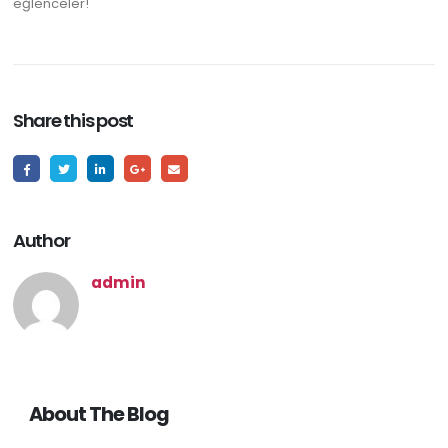
eğlenceler!
Share this post
Author
admin
About The Blog