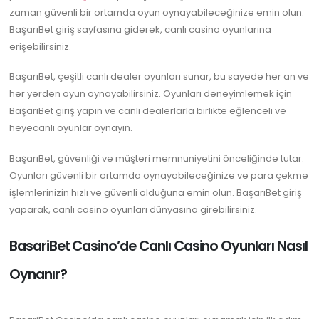
zaman güvenli bir ortamda oyun oynayabileceğinize emin olun.
BaşarıBet giriş sayfasına giderek, canlı casino oyunlarına
erişebilirsiniz.
BaşarıBet, çeşitli canlı dealer oyunları sunar, bu sayede her an ve
her yerden oyun oynayabilirsiniz. Oyunları deneyimlemek için
BaşarıBet giriş yapın ve canlı dealerlarla birlikte eğlenceli ve
heyecanlı oyunlar oynayın.
BaşarıBet, güvenliği ve müşteri memnuniyetini önceliğinde tutar.
Oyunları güvenli bir ortamda oynayabileceğinize ve para çekme
işlemlerinizin hızlı ve güvenli olduğuna emin olun. BaşarıBet giriş
yaparak, canlı casino oyunları dünyasına girebilirsiniz.
BasariBet Casino’de Canlı Casino Oyunları Nasıl
Oynanır?