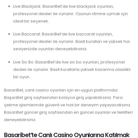
Live Blackjack: BasariBet’de live blackjack oyunları,
profesyonel dealer ile oynanır. Oyunun ritmine uymak için
ideal bir seçenek.
Live Baccarat: BasariBet’de live baccarat oyunları,
profesyonel dealer ile oynanır. Basit kuralları ve yüksek hızı
seviyenizde oyunları deneyebilirsiniz.
Live Sic Bo: BasariBet’de live sic bo oyunları, profesyonel
dealer ile oynanır. Basit kurallarla yüksek kazanma olasılıklı
bir oyun.
BasariBet, canlı casino oyunları için en uygun platformdur.
BaşarıBet giriş sayfasından kolayca giriş yapabilirsiniz. Para
çekme işlemlerinde güvenli ve hızlı bir deneyim yaşayacaksınız.
BasariBet güncel giriş sayfasından en güncel oyunları ve teklifleri
deneyebilirsiniz.
Basaribet’te Canlı Casino Oyunlarına Katılmak