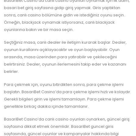
BasariBet Casino’da canlı casino oyunları oynamak için ilk adım,
basari bet giriş sayfasına gidip giriş yapmak. Giris yaptıktan
sonra, canlı casino bölümüne gidin ve istediğiniz oyunu seçin.
Örneğin, blackjack oynamak istiyorsanız, canlı blackjack
oyunlarına bakın ve bir masa seçin.
Seçtiğiniz masa, canlı dealer ile iletişim kurarak başlar. Dealer,
oyunun kurallarını açıklayacaktır ve oyun başlayabilir. Oyun
sırasında, masa üzerinden para yatırabilir ve çekileceğini
belirtirsiniz. Dealer, oyunun ilerlemesini takip eder ve kazananı
belirler.
Para çekmek için, oyunu bitirdikten sonra, para çekme işlemi
başlatın. BasariBet Casino’da para çekme işlemi hızlı ve kolaydır.
Gerekli bilgileri girin ve işlemi tamamlayın. Para çekme işlemi
genellikle birkaç dakika içinde tamamlanır.
BasariBet Casino’da canlı casino oyunları oynarken, güncel giriş
sayfasına dikkat etmek önemlidir. BasariBet guncel giris
sayfasında, güncel oyunlar ve kampanyalar hakkında bilgi