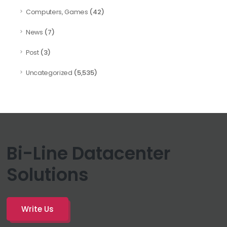
(42)
Computers, Games
(7)
News
(3)
Post
(5,535)
Uncategorized
Bi-Line Datacenter
Solutions
Write Us