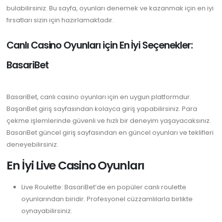
bulabilirsiniz. Bu sayfa, oyunları denemek ve kazanmak için en iyi
fırsatları sizin için hazırlamaktadır.
Canlı Casino Oyunları için En İyi Seçenekler:
BasariBet
BasariBet, canlı casino oyunları için en uygun platformdur.
BaşarıBet giriş sayfasından kolayca giriş yapabilirsiniz. Para
çekme işlemlerinde güvenli ve hızlı bir deneyim yaşayacaksınız.
BasariBet güncel giriş sayfasından en güncel oyunları ve teklifleri
deneyebilirsiniz.
En İyi Live Casino Oyunları
Live Roulette: BasariBet’de en popüler canlı roulette
oyunlarından biridir. Profesyonel cüzzamlılarla birlikte
oynayabilirsiniz.