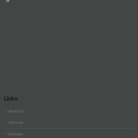
Links
About Us
Services
Partners