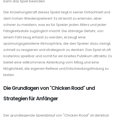
kann das Spiel beenden.
Die Anziehungskraft dieses Spiels liegt in seiner Einfachheit und
dem hohen Wiederspielwert. Es ist leicht zu erlernen, aber
schwer zu meistern, was es für Spieler jeden Alters und jeder
Fähigkeitsstufe zugänglich macht. Die ständige Gefahr, von
einem Fahrzeug erfasst zu werden, erzeugt eine
spannungsgeladene Atmosphäre, die den Spieler dazu zwingt,
schnell zu reagieren und strategisch zu denken. Das Spiel ist oft
kostenlos spielbar und somit für ein breites Publikum attraktiv. Es
bietet eine willkommene Ablenkung vom Alltag und eine
Möglichkeit, die eigenen Reflexe und Entscheidungsfindung zu
testen.
Die Grundlagen von "Chicken Road" und
Strategien für Anfänger
Der grundlegende Spielablauf von "Chicken Road" ist denkbar