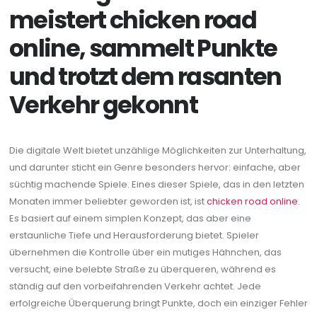
meistert chicken road
online, sammelt Punkte
und trotzt dem rasanten
Verkehr gekonnt
Die digitale Welt bietet unzählige Möglichkeiten zur Unterhaltung,
und darunter sticht ein Genre besonders hervor: einfache, aber
süchtig machende Spiele. Eines dieser Spiele, das in den letzten
Monaten immer beliebter geworden ist, ist
chicken road online
.
Es basiert auf einem simplen Konzept, das aber eine
erstaunliche Tiefe und Herausforderung bietet. Spieler
übernehmen die Kontrolle über ein mutiges Hähnchen, das
versucht, eine belebte Straße zu überqueren, während es
ständig auf den vorbeifahrenden Verkehr achtet. Jede
erfolgreiche Überquerung bringt Punkte, doch ein einziger Fehler