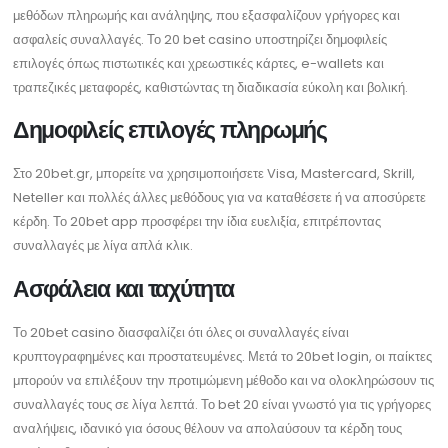
μεθόδων πληρωμής και ανάληψης, που εξασφαλίζουν γρήγορες και
ασφαλείς συναλλαγές. Το 20 bet casino υποστηρίζει δημοφιλείς
επιλογές όπως πιστωτικές και χρεωστικές κάρτες, e-wallets και
τραπεζικές μεταφορές, καθιστώντας τη διαδικασία εύκολη και βολική.
Δημοφιλείς επιλογές πληρωμής
Στο 20bet.gr, μπορείτε να χρησιμοποιήσετε Visa, Mastercard, Skrill,
Neteller και πολλές άλλες μεθόδους για να καταθέσετε ή να αποσύρετε
κέρδη. Το 20bet app προσφέρει την ίδια ευελιξία, επιτρέποντας
συναλλαγές με λίγα απλά κλικ.
Ασφάλεια και ταχύτητα
Το 20bet casino διασφαλίζει ότι όλες οι συναλλαγές είναι
κρυπτογραφημένες και προστατευμένες. Μετά το 20bet login, οι παίκτες
μπορούν να επιλέξουν την προτιμώμενη μέθοδο και να ολοκληρώσουν τις
συναλλαγές τους σε λίγα λεπτά. Το bet 20 είναι γνωστό για τις γρήγορες
αναλήψεις, ιδανικό για όσους θέλουν να απολαύσουν τα κέρδη τους