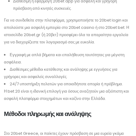
Διαθέσιμη η εφαρμογή 20bet app για ασφαλή και γρήγορη
πρόσβαση από κινητές συσκευές.
Για να συνδεθείτε στην πλατφόρμα, χρησιμοποιήστε το 20bet login και
απολαύστε μια ασφαλή εμπειρία στο 20bet casino ή στο 20bet bet. Η
ιστοσελίδα 20bet.gr (ή 20βετ) προσφέρει όλα τα απαραίτητα εργαλεία
για να διαχειρίζεστε τον λογαριασμό σας με ευκολία.
Εγγραφή με απλά βήματα και επαλήθευση ταυτότητας για μέγιστη
ασφάλεια.
Διαθέσιμες μέθοδοι κατάθεσης και ανάληψης με εγγυήσεις για
γρήγορες και ασφαλείς συναλλαγές.
24/7 υποστήριξη πελατών για οποιαδήποτε απορία ή πρόβλημα.
Η bet 20 είναι η ιδανική επιλογή για όσους αναζητούν μια αξιόπιστη και
ασφαλή πλατφόρμα στοιχημάτων και καζίνο στην Ελλάδα.
Μέθοδοι πληρωμής και ανάληψης
Στο 20bet Greece, οι παίκτες έχουν πρόσβαση σε μια ευρεία γκάμα