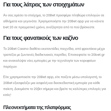
Για τους λάτρεις των στοιχημάτων
Αν σας αρέσει το στοίχημα, το 20Bet προσφέρει πληθώρα επιλογών σε
αθλήματα και γεγονότα. Χρησιμοποιήστε την 20Bet app για να κάνετε
bet 20 σε πραγματικό χρόνο, ανεξάρτητα από το πού βρίσκεστε.
Για τους φανατικούς των καζίνο
Το 20Bet Casino διαθέτει εκατοντάδες παιχνίδια, από φρουτάκια μέχρι
τραπέζια με ζωντανές διαδικτυακές παρτίδες. Επισκεφτείτε το 20bet.gr
και ανακαλύψτε νέες εμπειρίες με την τεχνολογία των κορυφαίων
παρόχων.
Είτε χρησιμοποιείτε την 20Bet app, είτε παίζετε μέσω υπολογιστή, το
20Bet εξασφαλίζει μια ασφαλή και διασκεδαστική εμπειρία για κάθε
παίκτη. Δοκιμάστε το 20βετ σήμερα και βρείτε τις καλύτερες επιλογές για
εσάς!
Πλεονεκτήματα της πλατφόρμας