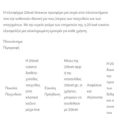
Η πλατφόρμα 20bet Greece προσφέρει μια σειρά από πλεονεκτήματα
που την καθιστούν ιδανική για τους λάτρεις των παιχνιδιών και των
στοιχημάτων. Με την ευρεία γκάμα των υπηρεσιών της, η 20 bet casino
εξασφαλίζει μια ολοκληρωμένη εμπειρία για κάθε χρήστη.
Πλεονέκτημα
Περιγραφή
Η 20bet
Μέσω της
Η 20
casino
20bet app
διασ
διαθέτει
ή της
την
χιλιάδες
ιστοσελίδας
προσ
παιχνίδια,
20bet.gr, οι
Ασφάλεια
Ποικιλία
Εύκολη
των
από
χρήστες
και
Παιχνιδιών
Πρόσβαση
δεδο
κλασικά
μπορούν να
Αξιοπιστία
και 
καζίνο
συνδεθούν
συν
μέχρι live
με 20bet
των