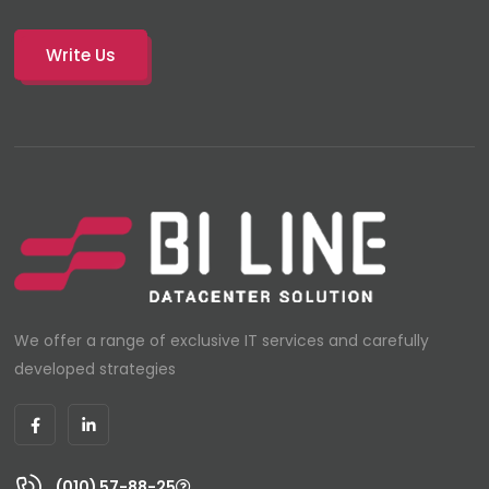
Write Us
We offer a range of exclusive IT services and carefully
developed strategies
(010) 57-88-25