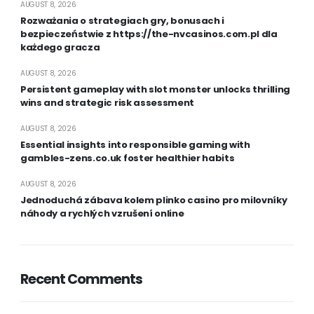
AUGUST 8, 2026
Rozważania o strategiach gry, bonusach i
bezpieczeństwie z https://the-nvcasinos.com.pl dla
każdego gracza
AUGUST 8, 2026
Persistent gameplay with slot monster unlocks thrilling
wins and strategic risk assessment
AUGUST 8, 2026
Essential insights into responsible gaming with
gambles-zens.co.uk foster healthier habits
AUGUST 8, 2026
Jednoduchá zábava kolem plinko casino pro milovníky
náhody a rychlých vzrušení online
Recent Comments