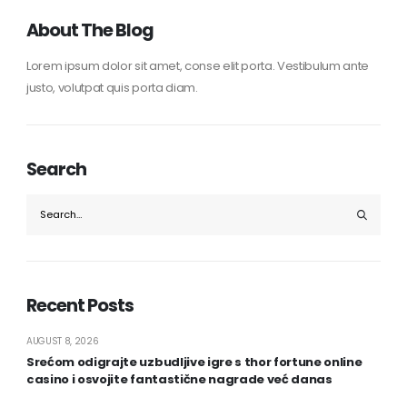
About The Blog
Lorem ipsum dolor sit amet, conse elit porta. Vestibulum ante
justo, volutpat quis porta diam.
Search
Recent Posts
AUGUST 8, 2026
Srećom odigrajte uzbudljive igre s thor fortune online
casino i osvojite fantastične nagrade već danas