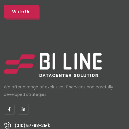
Write Us
We offer a range of exclusive IT services and carefully
developed strategies
(010) 57-88-25