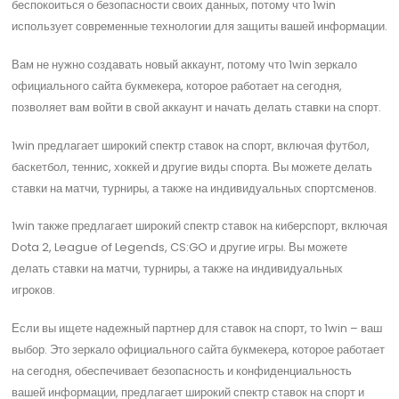
беспокоиться о безопасности своих данных, потому что 1win
использует современные технологии для защиты вашей информации.
Вам не нужно создавать новый аккаунт, потому что 1win зеркало
официального сайта букмекера, которое работает на сегодня,
позволяет вам войти в свой аккаунт и начать делать ставки на спорт.
1win предлагает широкий спектр ставок на спорт, включая футбол,
баскетбол, теннис, хоккей и другие виды спорта. Вы можете делать
ставки на матчи, турниры, а также на индивидуальных спортсменов.
1win также предлагает широкий спектр ставок на киберспорт, включая
Dota 2, League of Legends, CS:GO и другие игры. Вы можете
делать ставки на матчи, турниры, а также на индивидуальных
игроков.
Если вы ищете надежный партнер для ставок на спорт, то 1win – ваш
выбор. Это зеркало официального сайта букмекера, которое работает
на сегодня, обеспечивает безопасность и конфиденциальность
вашей информации, предлагает широкий спектр ставок на спорт и