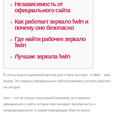
Независимость от
официального сайта
Как работает зеркало 1win и
почему оно безопасно
Где найти рабочее зеркало
1win
Лучшие зеркала 1win
Если вы ищете надежный партнер для ставок на спорт, то
1win
– ваш
выбор. Это зеркало официального сайта букмекера, которое работает
на сегодня.
1win – это не только популярный букмекер, но и зеркало
официального сайта, которое обеспечивает безопасность и
конфиденциальность вашей информации. Вам не нужно