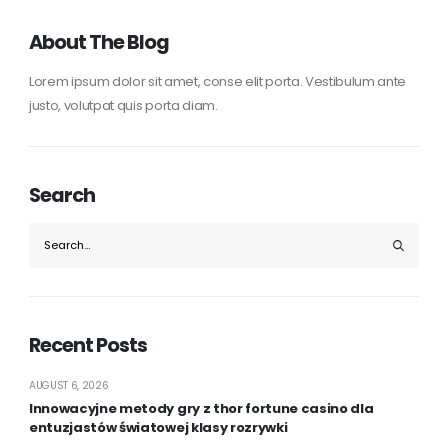
About The Blog
Lorem ipsum dolor sit amet, conse elit porta. Vestibulum ante
justo, volutpat quis porta diam.
Search
Recent Posts
AUGUST 6, 2026
Innowacyjne metody gry z thor fortune casino dla
entuzjastów światowej klasy rozrywki