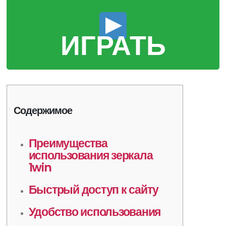
ИГРАТЬ
Содержимое
Преимущества
использования зеркала
1win
Быстрый доступ к сайту
Удобство использования