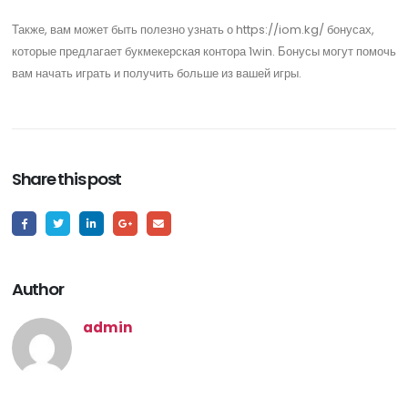
Также, вам может быть полезно узнать о https://iom.kg/ бонусах,
которые предлагает букмекерская контора 1win. Бонусы могут помочь
вам начать играть и получить больше из вашей игры.
Share this post
Author
admin