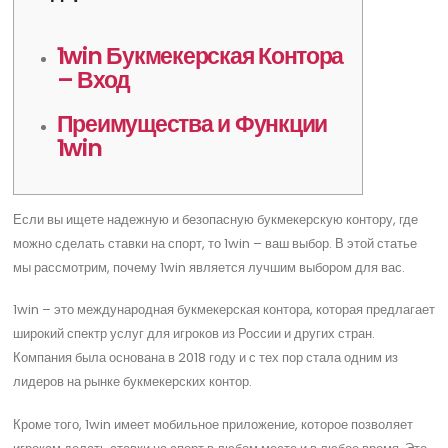
1win Букмекерская Контора
– Вход
Преимущества и Функции
1win
Если вы ищете надежную и безопасную букмекерскую контору, где
можно сделать ставки на спорт, то 1win – ваш выбор. В этой статье
мы рассмотрим, почему 1win является лучшим выбором для вас.
1win – это международная букмекерская контора, которая предлагает
широкий спектр услуг для игроков из России и других стран.
Компания была основана в 2018 году и с тех пор стала одним из
лидеров на рынке букмекерских контор.
Кроме того, 1win имеет мобильное приложение, которое позволяет