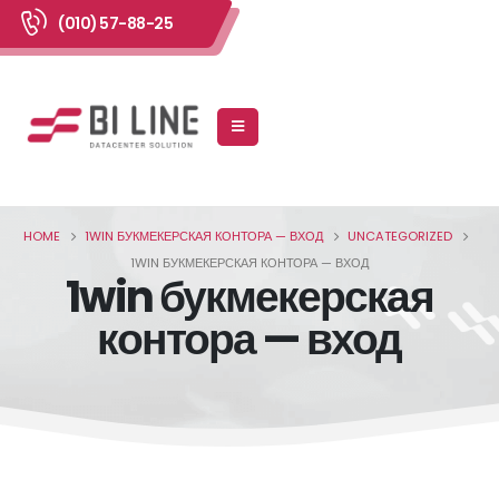
(010) 57-88-25
HOME
1WIN БУКМЕКЕРСКАЯ КОНТОРА — ВХОД
UNCATEGORIZED
1WIN БУКМЕКЕРСКАЯ КОНТОРА — ВХОД
1win букмекерская
контора — вход