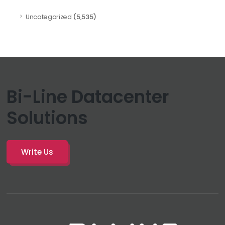
(5,535)
Uncategorized
Bi-Line Datacenter
Solutions
Write Us