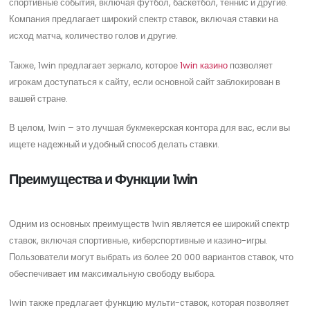
спортивные события, включая футбол, баскетбол, теннис и другие.
Компания предлагает широкий спектр ставок, включая ставки на
исход матча, количество голов и другие.
Также, 1win предлагает зеркало, которое
1win казино
позволяет
игрокам доступаться к сайту, если основной сайт заблокирован в
вашей стране.
В целом, 1win – это лучшая букмекерская контора для вас, если вы
ищете надежный и удобный способ делать ставки.
Преимущества и Функции 1win
Одним из основных преимуществ 1win является ее широкий спектр
ставок, включая спортивные, киберспортивные и казино-игры.
Пользователи могут выбрать из более 20 000 вариантов ставок, что
обеспечивает им максимальную свободу выбора.
1win также предлагает функцию мульти-ставок, которая позволяет