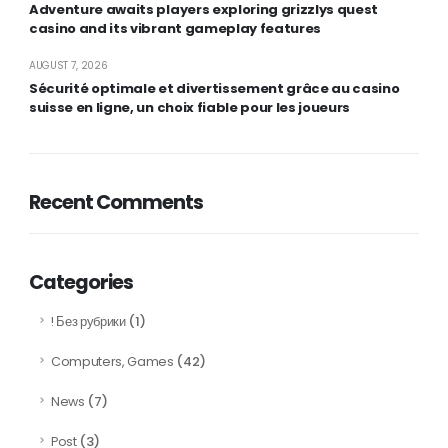
Adventure awaits players exploring grizzlys quest
casino and its vibrant gameplay features
AUGUST 7, 2026
Sécurité optimale et divertissement grâce au casino
suisse en ligne, un choix fiable pour les joueurs
Recent Comments
Categories
(1)
! Без рубрики
(42)
Computers, Games
(7)
News
(3)
Post