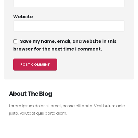
Website
Save my name, email, and website in this
browser for the next time I comment.
About The Blog
Lorem ipsum dolor sit amet, conse elit porta. Vestibulum ante
justo, volutpat quis porta diam.