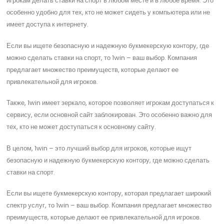
игрокам делать ставки на спорт в любом месте и в любое время. Это
особенно удобно для тех, кто не может сидеть у компьютера или не
имеет доступа к интернету.
Если вы ищете безопасную и надежную букмекерскую контору, где
можно сделать ставки на спорт, то 1win – ваш выбор. Компания
предлагает множество преимуществ, которые делают ее
привлекательной для игроков.
Также, 1win имеет зеркало, которое позволяет игрокам доступаться к
сервису, если основной сайт заблокирован. Это особенно важно для
тех, кто не может доступаться к основному сайту.
В целом, 1win – это лучший выбор для игроков, которые ищут
безопасную и надежную букмекерскую контору, где можно сделать
ставки на спорт.
Если вы ищете букмекерскую контору, которая предлагает широкий
спектр услуг, то 1win – ваш выбор. Компания предлагает множество
преимуществ, которые делают ее привлекательной для игроков.