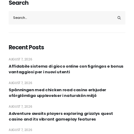
Search
Recent Posts
AUGUST 7, 2026
Affidabile sistema di gioco online con 5gringos e bonus
vantaggiosi per i nuovi utenti
AUGUST 7, 2026
Spänningen med chicken road casino erbjuder
oförglömliga upplevelser i naturskön miljö
AUGUST 7, 2026
Adventure awaits players exploring grizzlys quest
casino and its vibrant gameplay features
AUGUST 7, 2026