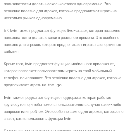
пользователям делать несколько ставок одновременно. Это
особенно полезно для игроков, которые предпочитают играть на
несколько рынков одновременно.
БК 1win также предлагает функцию live-ставок, которая позволяет
пользователям делать ставки в реальном времени. Это особенно
полезно для игроков, которые предпочитают играть на спортивные
события.
Кроме того, 1win предлагает функцию мобильного приложения,
которое позволяет пользователям играть на свой мобильный
телефон или планшет. Это особенно полезно для игроков, которые
предпочитают играть на-the-go.
1win также предлагает функцию поддержки, которая работает
круглосуточно, чтобы помочь пользователям в случае каких-либо
вопросов или проблем. Это особенно важно для игроков, которые не
знают, как использовать функции 1win.